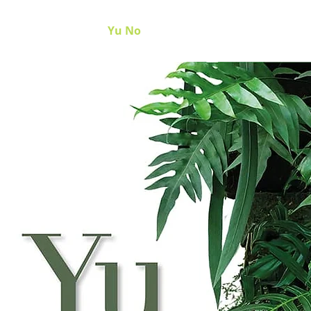
Commander
Yu No
Yu black Lemon
Plus