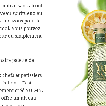
rnative sans alcool
uveau spiritueux au
 horizons pour la
lcool. Vous pouvez
pur ou simplement
naire palette de
chefs et pâtissiers
réations. C'est
lement créé YU GIN.
 offre un niveau
 d'élégance.